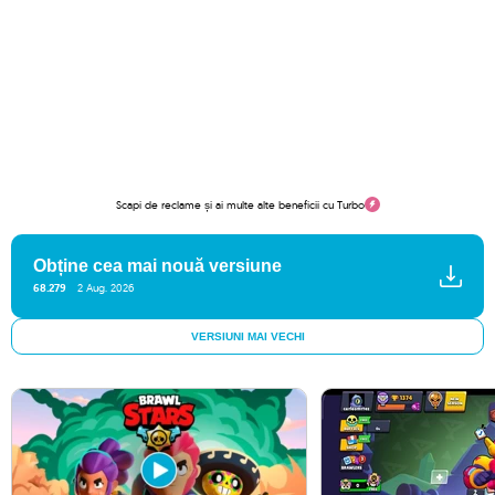
Scapi de reclame și ai multe alte beneficii cu Turbo
Obține cea mai nouă versiune
68.279
2 Aug. 2026
VERSIUNI MAI VECHI