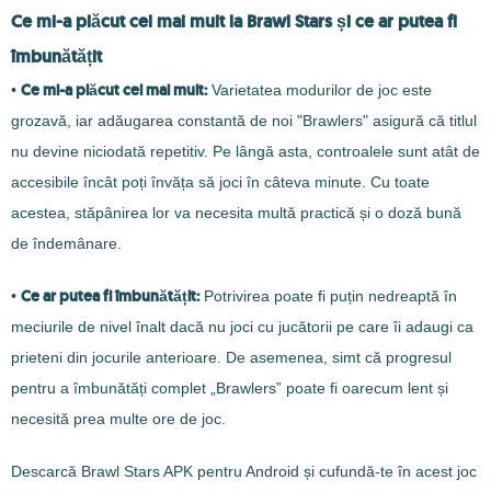
Ce mi-a plăcut cel mai mult la Brawl Stars și ce ar putea fi
îmbunătățit
Ce mi-a plăcut cel mai mult:
•
Varietatea modurilor de joc este
grozavă, iar adăugarea constantă de noi "Brawlers" asigură că titlul
nu devine niciodată repetitiv. Pe lângă asta, controalele sunt atât de
accesibile încât poți învăța să joci în câteva minute. Cu toate
acestea, stăpânirea lor va necesita multă practică și o doză bună
de îndemânare.
Ce ar putea fi îmbunătățit:
•
Potrivirea poate fi puțin nedreaptă în
meciurile de nivel înalt dacă nu joci cu jucătorii pe care îi adaugi ca
prieteni din jocurile anterioare. De asemenea, simt că progresul
pentru a îmbunătăți complet „Brawlers” poate fi oarecum lent și
necesită prea multe ore de joc.
Descarcă Brawl Stars APK pentru Android și cufundă-te în acest joc