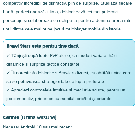
competitiv incredibil de distractiv, plin de surprize. Studiază fiecare
hartă, perfecționează-ți ținta, deblochează cei mai puternici
personaje și colaborează cu echipa ta pentru a domina arena într-
unul dintre cele mai bune jocuri multiplayer mobile din istorie.
Brawl Stars este pentru tine dacă
✓ Tânjești după lupte PvP alerte, cu moduri variate, hărți
dinamice și surprize tactice constante
✓ Îți dorești să deblochezi Brawleri diverși, cu abilități unice care
să se potrivească strategiei tale de luptă preferate
✓ Apreciezi controalele intuitive și meciurile scurte, pentru un
joc competitiv, prietenos cu mobilul, oricând și oriunde
Cerințe
(Ultima versiune)
Necesar Android 10 sau mai recent