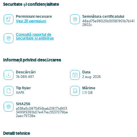
Securitate și confidențialitate
Permisiuni necesare
Semnătura certificatului
Vezi 20 permisiuni
48ed75e98020b50581901b7b141
2802c
Consultă raportul de
securitate și antivirus
Informații privind descărcarea
Descărcări
Data
74.089.497
2 aug. 2026
Tip fișier
Mărime
XAPK
1.11 GB
SHA256
a538a5c0875454bab218171d903
3499f9391b07e471ec5537079be
2aec79728e
Detalii tehnice