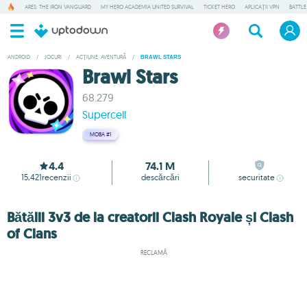
ARES: THE IRON VANGUARD
MY HERO ACADEMIA UNITED SURVIVAL
TICKET HERO
APLICAȚII VPN
BATTLE
ANDROID
/
JOCURI
/
ACȚIUNE, AVENTURĂ
/
BRAWL STARS
Brawl Stars
68.279
Supercell
MOBA
#1
4.4
74.1 M
15,421
recenzii
descărcări
securitate
Bătălii 3v3 de la creatorii Clash Royale și Clash
of Clans
RECLAMĂ