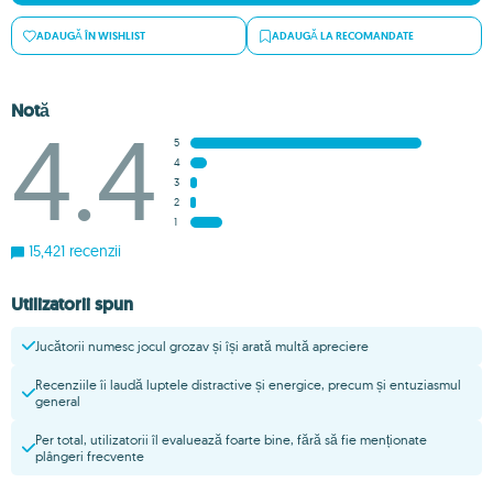
ADAUGĂ ÎN WISHLIST
ADAUGĂ LA RECOMANDATE
Notă
4.4
5
4
3
2
1
15,421 recenzii
Utilizatorii spun
Jucătorii numesc jocul grozav și își arată multă apreciere
Recenziile îi laudă luptele distractive și energice, precum și entuziasmul
general
Per total, utilizatorii îl evaluează foarte bine, fără să fie menționate
plângeri frecvente