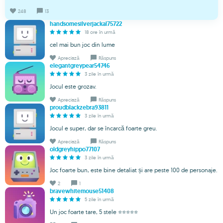
248
13
handsomesilverjackal75722
18 ore în urmă
cel mai bun joc din lume
Apreciază
Răspuns
elegantgreypear54746
3 zile în urmă
Jocul este grozav.
Apreciază
Răspuns
proudblackzebra93811
3 zile în urmă
Jocul e super, dar se încarcă foarte greu.
Apreciază
Răspuns
oldgreyhippo77107
3 zile în urmă
Joc foarte bun, este bine detaliat și are peste 100 de personaje.
2
1
bravewhitemouse51408
5 zile în urmă
Un joc foarte tare, 5 stele ⭐⭐⭐⭐⭐