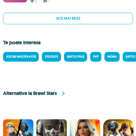
2
1
VEZI MAI MULT
Te poate interesa
JOCURI MULTIPLAYER
STILIZATE
BATTLE PASS
PVP
MOBA
BATTLE
Alternative la Brawl Stars