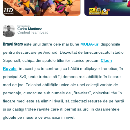
Revizuite de
Carlos Martínez
Content Team Lead
Brawl Stars
este unul dintre cele mai bune
MOBA-uri
disponibile
pentru descărcare pe Android. Dezvoltat de binecunoscutul studio
Supercell, echipa din spatele titlurilor titanice precum
Clash
Royale
, în acest joc te confrunți cu bătălii multiplayer frenetice, în
principal 3v3, unde trebuie să îți demonstrezi abilitățile în fiecare
mod de joc. Folosind abilitățile unice ale unei colecții variate de
personaje, cunoscute sub numele de „Brawlers”, obiectivul tău în
fiecare meci este să elimini rivalii, să colectezi resurse de pe hartă
și să câștigi trofee râvnite care îți permit să urci în clasamentele
globale pe măsură ce avansezi în nivel.