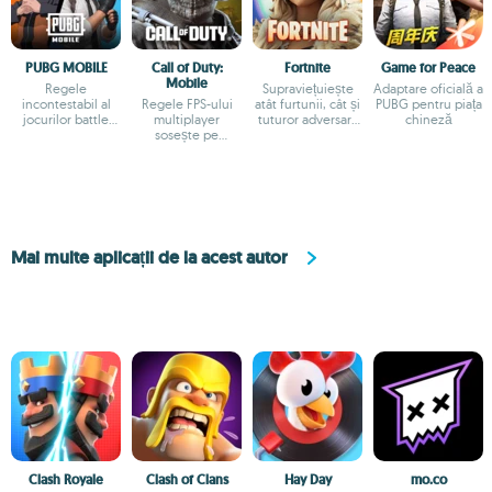
PUBG MOBILE
Call of Duty:
Fortnite
Game for Peace
Mobile
Regele
Supraviețuiește
Adaptare oficială a
incontestabil al
Regele FPS-ului
atât furtunii, cât și
PUBG pentru piața
jocurilor battle
multiplayer
tuturor adversarii
chineză
royale pe Android
sosește pe
tăi
Android
Mai multe aplicații de la acest autor
Clash Royale
Clash of Clans
Hay Day
mo.co