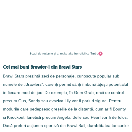
Scapi de reclame și ai multe alte beneficii cu Turbo
Cei mai buni Brawler-i din Brawl Stars
Brawl Stars prezintă zeci de personaje, cunoscute popular sub
numele de „Brawlers”, care îți permit să îți îmbunătățești potențialul
în fiecare mod de joc. De exemplu, în Gem Grab, eroii de control
precum Gus, Sandy sau evaziva Lily vor fi pariuri sigure. Pentru
modurile care pedepsesc greșelile de la distanță, cum ar fi Bounty
și Knockout, lunetiști precum Angelo, Belle sau Pearl vor fi de folos.
Dacă preferi acțiunea sportivă din Brawl Ball, durabilitatea tancurilor