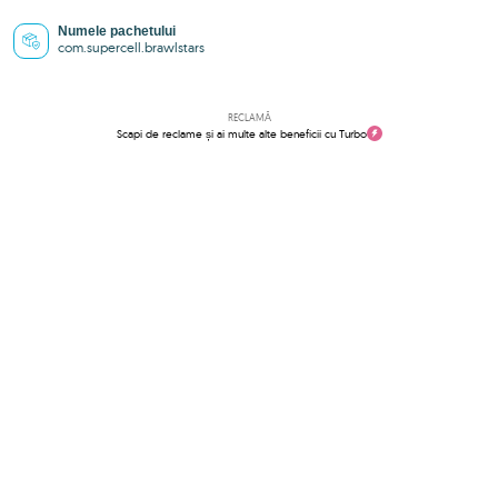
Numele pachetului
com.supercell.brawlstars
RECLAMĂ
Scapi de reclame și ai multe alte beneficii cu Turbo