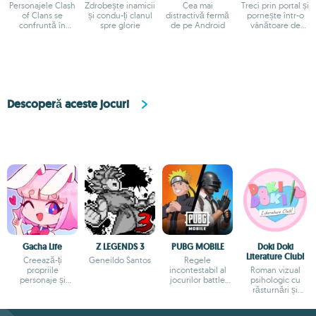
Personajele Clash
Zdrobește inamicii
Cea mai
Treci prin portal și
of Clans se
și condu-ți clanul
distractivă fermă
pornește într-o
confruntă în
spre glorie
de pe Android
vânătoare de
dueluri
monștri
Descoperă aceste jocuri
Gacha Life
Z LEGENDS 3
PUBG MOBILE
Doki Doki
Literature Club!
Creează-ți
Geneildo Santos
Regele
propriile
incontestabil al
Roman vizual
personaje și
jocurilor battle
psihologic cu
trăiește o mie de
royale pe Android
răsturnări și
aventuri
poveste profundă