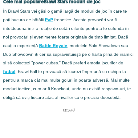
Cele mai populareBrawl Stars moduri de joc
În Brawl Stars vei găsi o gamă largă de moduri de joc în care te
poți bucura de bătălii
PvP
frenetice. Aceste provocări vor fi
întotdeauna într-o rotație de setări diferite pentru a te cufunda în
noi provocări și evenimente foarte originale de timp limitat. Dacă
cauți o experiență
Battle Royale
, modelele Solo Showdown sau
Duo Showdown îți cer să supraviețuiești pe o hartă plină de inamici
și să colectezi "power cubes." Dacă preferi emoția jocurilor de
fotbal
, Brawl Ball te provoacă să lucrezi împreună cu echipa ta
pentru a marca cât mai multe goluri în poarta adversă. Mai multe
moduri tactice, cum ar fi Knockout, unde nu există respawn-uri, te
obligă să eviți fiecare atac al rivalilor cu o precizie deosebită.
RECLAMĂ