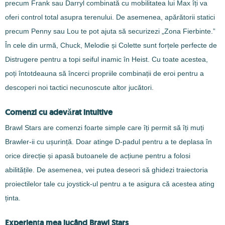
precum Frank sau Darryl combinată cu mobilitatea lui Max îți va
oferi control total asupra terenului. De asemenea, apărătorii statici
precum Penny sau Lou te pot ajuta să securizezi „Zona Fierbinte.”
În cele din urmă, Chuck, Melodie și Colette sunt forțele perfecte de
Distrugere pentru a topi seiful inamic în Heist. Cu toate acestea,
poți întotdeauna să încerci propriile combinații de eroi pentru a
descoperi noi tactici necunoscute altor jucători.
Comenzi cu adevărat intuitive
Brawl Stars are comenzi foarte simple care îți permit să îți muți
Brawler-ii cu ușurință. Doar atinge D-padul pentru a te deplasa în
orice direcție și apasă butoanele de acțiune pentru a folosi
abilitățile. De asemenea, vei putea deseori să ghidezi traiectoria
proiectilelor tale cu joystick-ul pentru a te asigura că acestea ating
ținta.
Experiența mea jucând Brawl Stars